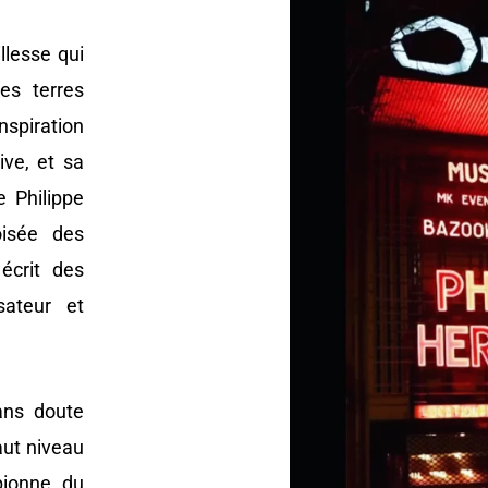
llesse qui
es terres
spiration
ive, et sa
e Philippe
oisée des
écrit des
sateur et
ans doute
aut niveau
pionne du