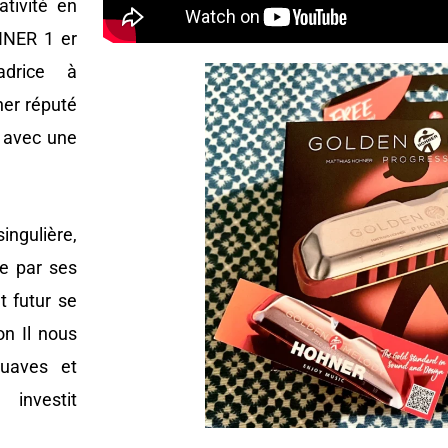
tivité en
OHNER 1 er
adrice à
ner réputé
u avec une
ingulière,
ne par ses
t futur se
on Il nous
suaves et
 investit