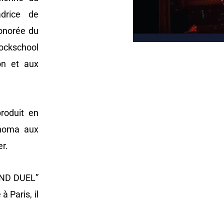
drice de
honorée du
Rockschool
on et aux
oduit en
ahoma aux
r.
AND DUEL”
à Paris, il