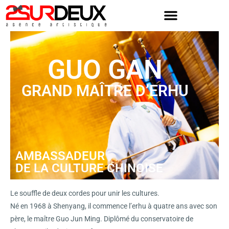
Skip
to
content
GUO GAN
GRAND MAÎTRE D’ERHU
AMBASSADEUR
DE LA CULTURE CHINOISE
Le souffle de deux cordes pour unir les cultures.
Né en 1968 à Shenyang, il commence l’erhu à quatre ans avec son
père, le maître Guo Jun Ming. Diplômé du conservatoire de